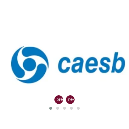
prev
next