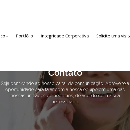
sco
Portfólio
Integridade Corporativa
Solicite uma visit
Contato
Seja bem-vindo ao nosso canal de comunicação. Aproveite a
oportunidade para falar com a nossa equipe em uma das
nossas unidades de negócios, de acordo com a sua
necessidade.