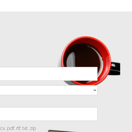
 pdf, rtf, txt, zip