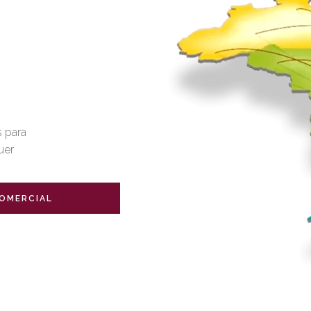
 para
uer
OMERCIAL