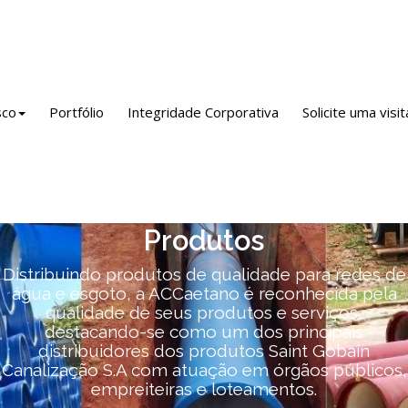
sco
Portfólio
Integridade Corporativa
Solicite uma visit
Produtos
Distribuindo produtos de qualidade para redes de
água e esgoto, a ACCaetano é reconhecida pela
qualidade de seus produtos e serviços,
destacando-se como um dos principais
distribuidores dos produtos Saint Gobain
Canalização S.A com atuação em órgãos públicos,
empreiteiras e loteamentos.