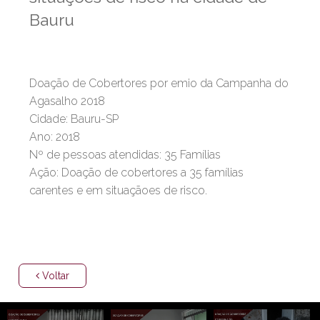
Bauru
Doação de Cobertores por emio da Campanha do
Agasalho 2018
Cidade: Bauru-SP
Ano: 2018
Nº de pessoas atendidas: 35 Famílias
Ação: Doação de cobertores a 35 famílias
carentes e em situaçãoes de risco.
Voltar