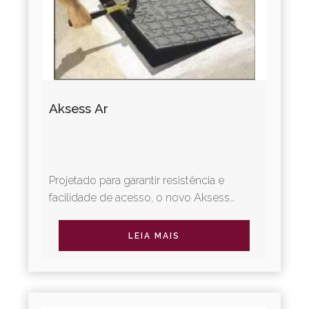
Aksess Ar
Projetado para garantir resistência e
facilidade de acesso, o novo Aksess
Ar possui um sistema de apoio da tampa
em 3 pontos que aumenta a...
LEIA MAIS