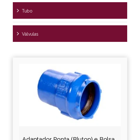
Tubo
Válvulas
Adaptador Ponta (Blutop) e Bolsa