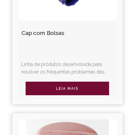
Cap com Bolsas
Linha de produtos desenvolvida para
resolver os frequentes problemas das
redes de PVC PBA. Destaque para a nova
linha de conexões Klikso, fabricada...
LEIA MAIS