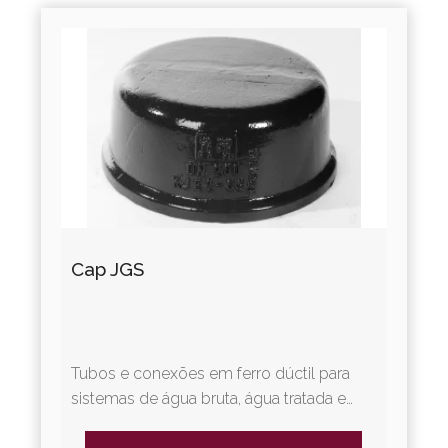
Cap JGS
Tubos e conexões em ferro dúctil para
sistemas de água bruta, água tratada e
irrigação. A Linha Adução Água oferece