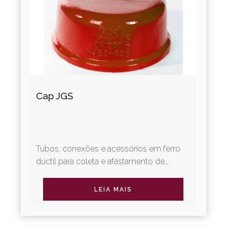
Cap JGS
Tubos, conexões e acessórios em ferro
dúctil para coleta e afastamento de
esgotos sanitários. A Linha Integral
oferece revestimentos diferenciados,...
LEIA MAIS