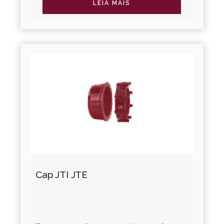
diversos tipos de juntas...
LEIA MAIS
Cap JTI JTE