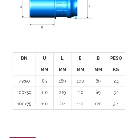
DN
U
L
E
B
PESO
MM
MM
MM
MM
KG
75x50
85
189
100
89
2,1
100x50
110
219
110
89
3,1
100x75
110
214
110
120
3,4