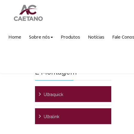
Produtos
Linha Ferro Fundido
Saneame
Home
Sobre nós
Produtos
Notícias
Fale Cono
Ultraquick NG
Ul
Peças De Intervenção
E Montagem
Ultraquick
Ultralink