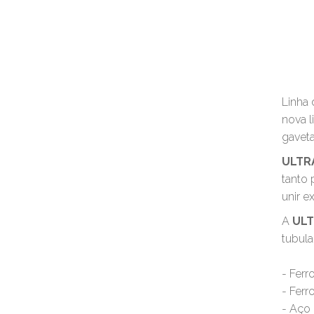
Linha 
nova l
gaveta
ULTR
tanto 
unir e
A
ULT
tubula
- Ferr
- Ferr
- Aço