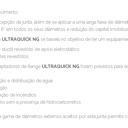
rocimento
epção da junta, além de se aplicar a uma larga faixa de diâme
 6° em todos os seus diâmetros e redução do capital imobil
a
ULTRAQUICK NG
se baseia no objetivo de ter um equipame
o dúctil revestido de epóxi eletrostático
ntes revestidos
aptadores de flange
ULTRAQUICK NG
foram previstos para e
ão e distribuição de água
ação
eção de incêndios
oto sem a presença de hidrocarbonetos
a gama de diâmetros externos aceitos por esta junta permite 