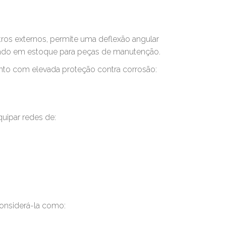
tros externos, permite uma deflexão angular
izado em estoque para peças de manutenção.
nto com elevada proteção contra corrosão:
quipar redes de:
considerá-la como: