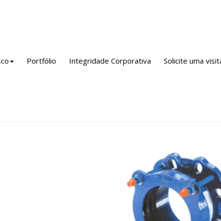
nto / Empreendimento / Indústria
Ferro Fundido PVC/PBA
Peç
sco
Portfólio
Integridade Corporativa
Solicite uma visit
traquick NG