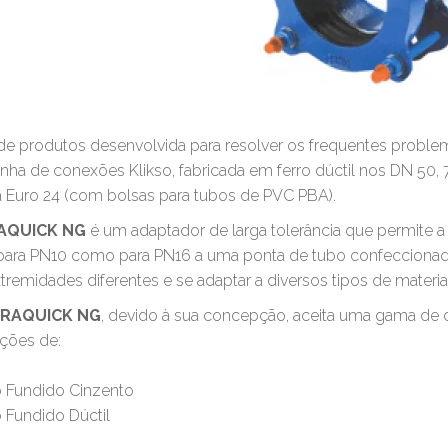
de produtos desenvolvida para resolver os frequentes probl
inha de conexões Klikso, fabricada em ferro dúctil nos DN 50,
 Euro 24 (com bolsas para tubos de PVC PBA).
AQUICK NG
é um adaptador de larga tolerância que permite 
para PN10 como para PN16 a uma ponta de tubo confeccionado
xtremidades diferentes e se adaptar a diversos tipos de mate
RAQUICK NG
, devido à sua concepção, aceita uma gama de 
ções de:
o Fundido Cinzento
o Fundido Dúctil