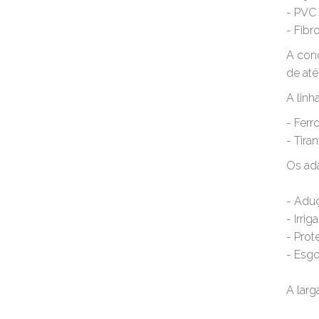
- PVC
- Fib
A conc
de até
A linh
- Ferr
- Tira
Os ad
- Aduç
- Irrig
- Prot
- Esg
A larg