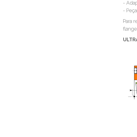
- Adap
- Peça
Para r
flange
ULTR