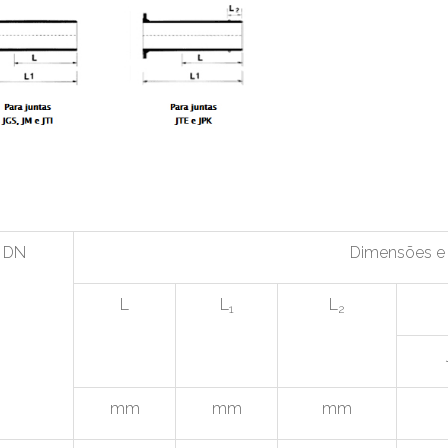
DN
Dimensões e
L
L
L
1
2
mm
mm
mm