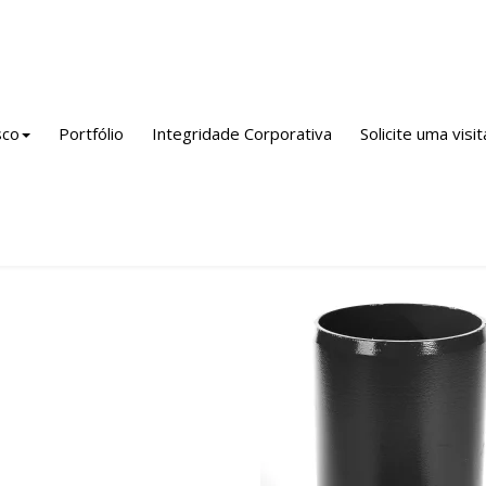
nto / Empreendimento / Indústria
Linha Adução Água
Peças de
sco
Portfólio
Integridade Corporativa
Solicite uma visit
tremidade Flange e Ponta