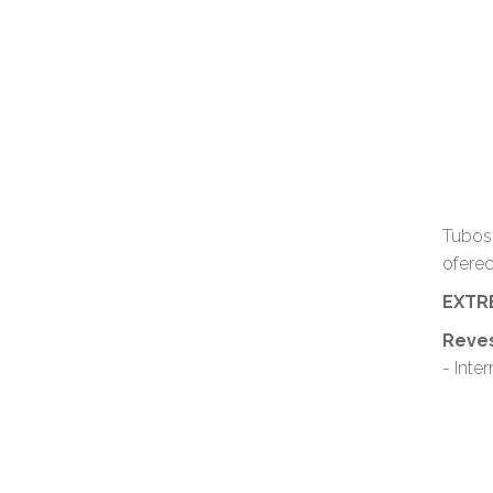
Tubos 
oferec
EXTR
Reve
- Inte