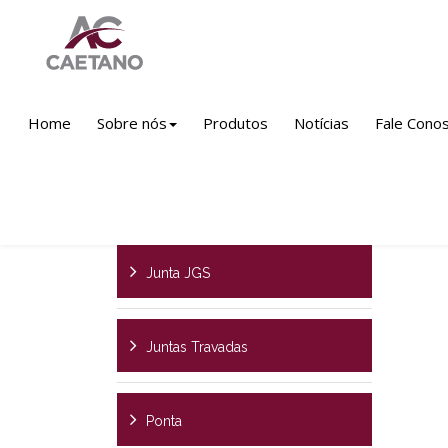
Produtos
Linha Ferro Fundido
Saneame
Home
Sobre nós
Produtos
Notícias
Fale Cono
Ex
Peças De Transição
Junta JGS
Juntas Travadas
Ponta