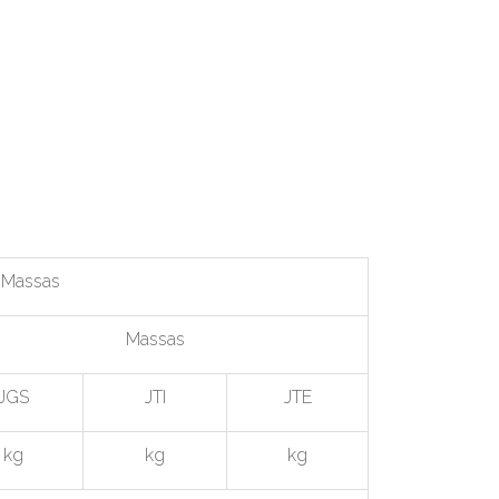
 Massas
Massas
JGS
JTI
JTE
kg
kg
kg