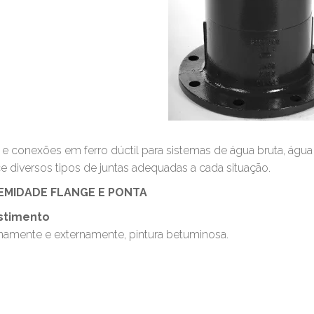
e conexões em ferro dúctil para sistemas de água bruta, água 
e diversos tipos de juntas adequadas a cada situação.
EMIDADE FLANGE E PONTA
stimento
rnamente e externamente, pintura betuminosa.