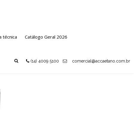
 Transição
Ponta
Extremidade Flange e Ponta
a técnica
Catálogo Geral 2026
Voltar
(14) 4009 5100
comercial@accaetano.com.br