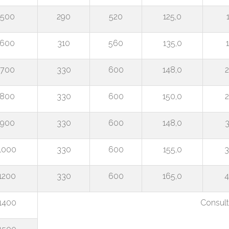
500
290
520
125,0
600
310
560
135,0
700
330
600
148,0
2
800
330
600
150,0
2
900
330
600
148,0
3
1000
330
600
155,0
3
1200
330
600
165,0
4
1400
Consult