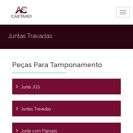
Togg
navig
Juntas Travadas
Peças Para Tamponamento
Junta JGS
Juntas Travadas
Junta com Flanges