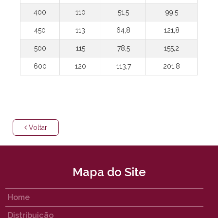
400
110
51,5
99,5
450
113
64,8
121,8
500
115
78,5
155,2
600
120
113,7
201,8
Voltar
Mapa do Site
Home
Distribuição