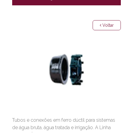
Voltar
Tubos e conexões em ferro dúctil para sistemas
de água bruta, água tratada e irrigação. A Linha