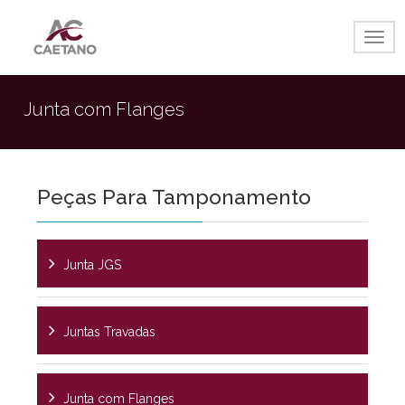
Togg
navig
Junta com Flanges
Peças Para Tamponamento
Junta JGS
Juntas Travadas
Junta com Flanges