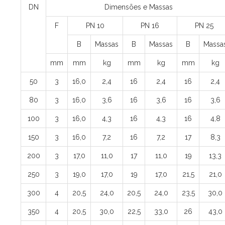
DN
Dimensões e Massas
F
PN 10
PN 16
PN 25
B
Massas
B
Massas
B
Massa
mm
mm
kg
mm
kg
mm
kg
50
3
16,0
2,4
16
2,4
16
2,4
80
3
16,0
3,6
16
3,6
16
3,6
100
3
16,0
4,3
16
4,3
16
4,8
150
3
16,0
7,2
16
7,2
17
8,3
200
3
17,0
11,0
17
11,0
19
13,3
250
3
19,0
17,0
19
17,0
21,5
21,0
300
4
20,5
24,0
20,5
24,0
23,5
30,0
350
4
20,5
30,0
22,5
33,0
26
43,0