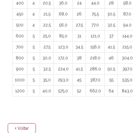
400
4
20,5
36,0
24
44,0
28
58,0
450
4
21,5
68,0
26
75,5
30,5
87,0
500
4
22,5
56,0
27,5
77,0
32,5
94,0
600
5
25,0
85,0
31
121,0
37
144,0
700
5
27,5
123,0
34,5
156,0
41,5
215,0
800
5
30,0
172,0
38
218,0
46
304,0
900
5
32,5
224,0
41,5
286,0
50,5
397,0
1000
5
35,0
293,0
45
387,0
55
535,0
1200
5
40,0
575,0
52
662,0
64
843,0
Voltar