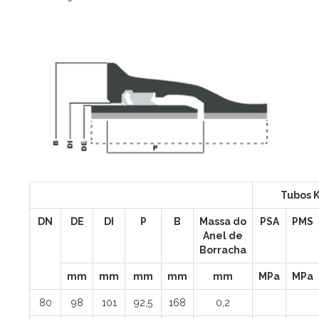
Tubos 
DN
DE
DI
P
B
Massa do
PSA
PMS
Anel de
Borracha
mm
mm
mm
mm
mm
MPa
MPa
80
98
101
92,5
168
0,2