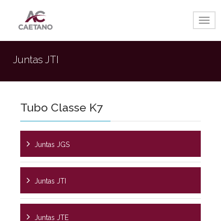
Togg
navig
Juntas JTI
Tubo Classe K7
Juntas JGS
Juntas JTI
Juntas JTE