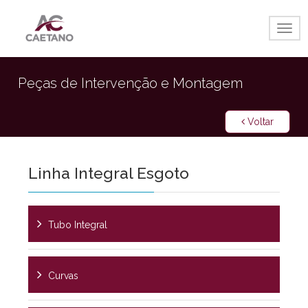
Togg
navig
Peças de Intervenção e Montagem
Voltar
Linha Integral Esgoto
Tubo Integral
Curvas