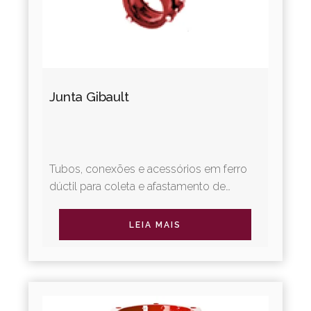
Junta Gibault
Tubos, conexões e acessórios em ferro
dúctil para coleta e afastamento de
esgotos sanitários. A Linha Integral
oferece revestimentos diferenciados,...
LEIA MAIS