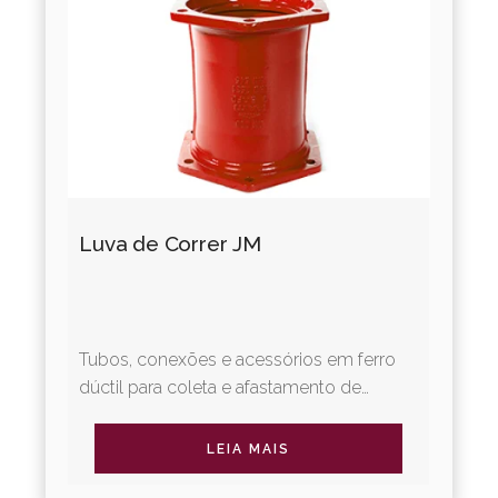
Luva de Correr JM
Tubos, conexões e acessórios em ferro
dúctil para coleta e afastamento de
esgotos sanitários. A Linha Integral
oferece revestimentos diferenciados,...
LEIA MAIS