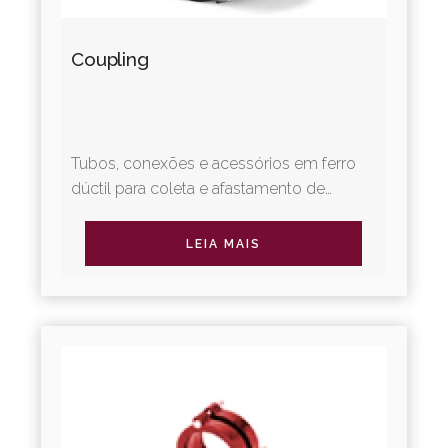
Coupling
Tubos, conexões e acessórios em ferro
dúctil para coleta e afastamento de
esgotos sanitários. A Linha Integral
oferece revestimentos diferenciados,...
LEIA MAIS