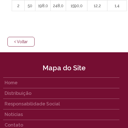
2
50
198,0
248,0
1590,0
12,2
1,4
Voltar
Mapa do Site
Home
Distribuição
Responsabilidade Social
Notícias
Contato