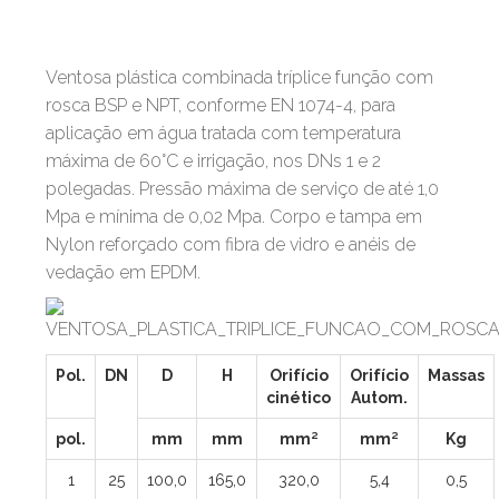
Ventosa plástica combinada tríplice função com
rosca BSP e NPT, conforme EN 1074-4, para
aplicação em água tratada com temperatura
máxima de 60°C e irrigação, nos DNs 1 e 2
polegadas. Pressão máxima de serviço de até 1,0
Mpa e mínima de 0,02 Mpa. Corpo e tampa em
Nylon reforçado com fibra de vidro e anéis de
vedação em EPDM.
Pol.
DN
D
H
Orifício
Orifício
Massas
cinético
Autom.
pol.
mm
mm
mm²
mm²
Kg
1
25
100,0
165,0
320,0
5,4
0,5