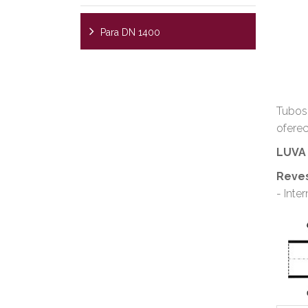
Para DN 1400
Tubos 
oferec
LUVA
Reve
- Inte