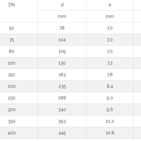
DN
d
e
mm
mm
50
78
7,0
75
104
7,0
80
109
7,0
100
130
7,2
150
183
7,8
200
235
8,4
250
288
9,0
300
340
9,6
350
393
10,2
400
445
10,8