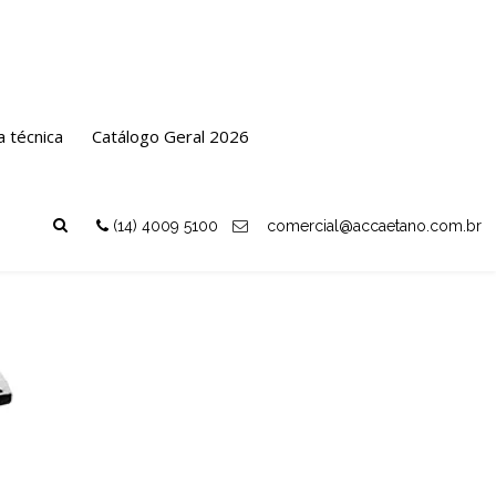
Junta JM
Luva de Correr com Bolsa Junta
a técnica
Catálogo Geral 2026
nta Mecânica
Voltar
(14) 4009 5100
comercial@accaetano.com.br