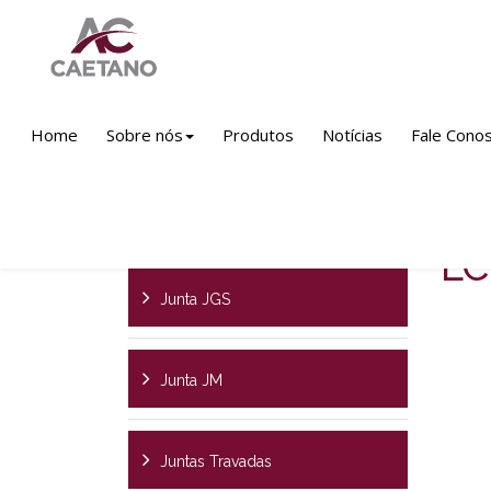
Produtos
Linha Ferro Fundido
Saneame
Home
Sobre nós
Produtos
Notícias
Fale Cono
Lu
Luvas
L
Junta JGS
Junta JM
Juntas Travadas