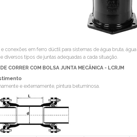
e conexões em ferro dúctil para sistemas de água bruta, água 
e diversos tipos de juntas adequadas a cada situação.
 DE CORRER COM BOLSA JUNTA MECÂNICA - LCRJM
stimento
rnamente e externamente, pintura betuminosa.