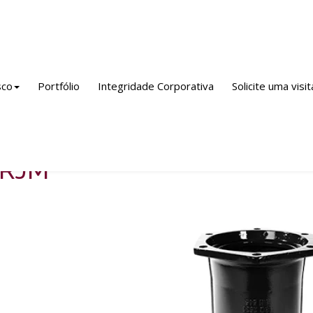
nto / Empreendimento / Indústria
Linha Adução Água
Luvas
sco
Portfólio
Integridade Corporativa
Solicite uma visit
va de Correr com Bolsa Ju
CRJM