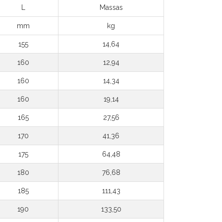
L
Massas
mm
kg
155
14,64
160
12,94
160
14,34
160
19,14
165
27,56
170
41,36
175
64,48
180
76,68
185
111,43
190
133,50