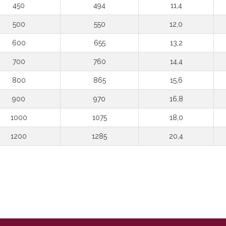
450
494
11,4
500
550
12,0
600
655
13,2
700
760
14,4
800
865
15,6
900
970
16,8
1000
1075
18,0
1200
1285
20,4