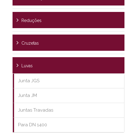
Reduções
Cruzetas
Luvas
Junta JGS
Junta JM
Juntas Travadas
Para DN 1400