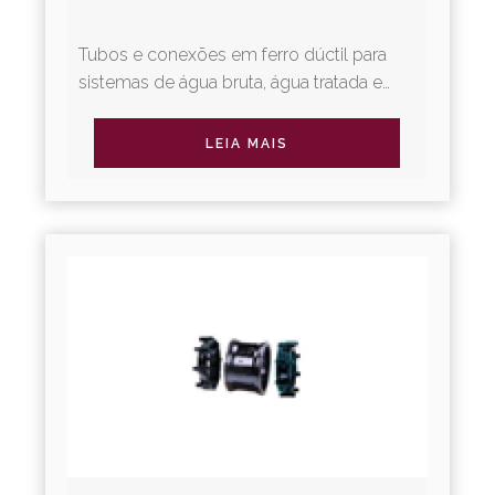
Tubos e conexões em ferro dúctil para
sistemas de água bruta, água tratada e
irrigação. A Linha Adução Água oferece
diversos tipos de juntas...
LEIA MAIS