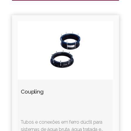
Coupling
Tubos e conexões em ferro dúctil para
sistemas de água bruta, água tratada e