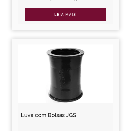
irrigação. A Linha Adução Água oferece
diversos tipos de juntas...
LEIA MAIS
Luva com Bolsas JGS