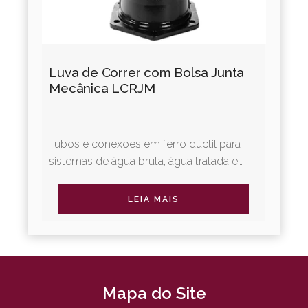
Luva de Correr com Bolsa Junta
Mecânica LCRJM
Tubos e conexões em ferro dúctil para
sistemas de água bruta, água tratada e
irrigação. A Linha Adução Água oferece
diversos tipos de juntas...
LEIA MAIS
Mapa do Site