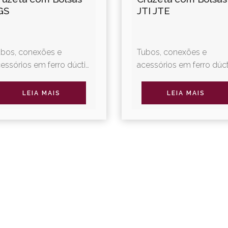
GS
JTI JTE
ubos, conexões e
Tubos, conexões e
essórios em ferro dúctil
acessórios em ferro dúct
ra coleta e afastamento
para coleta e afastamen
 esgotos sanitários. A
de esgotos sanitários. A
LEIA MAIS
LEIA MAIS
nha Integral oferece
Linha Integral oferece
vestimentos
revestimentos
ferenciados,...
diferenciados,...