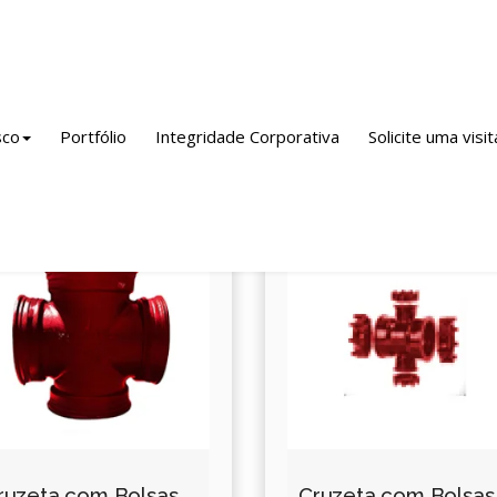
nto / Empreendimento / Indústria
Linha Integral Esgoto
Cruzet
sco
Portfólio
Integridade Corporativa
Solicite uma visit
ruzeta com Bolsas
Cruzeta com Bolsas