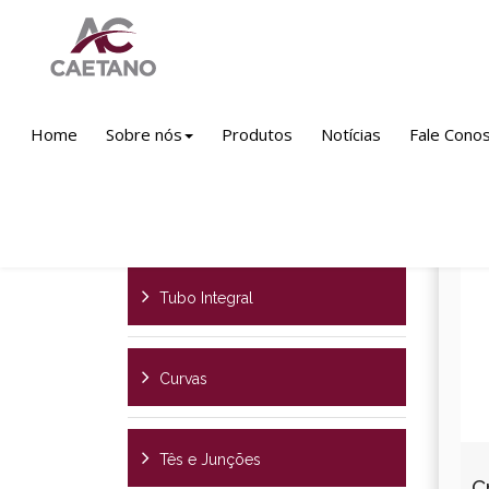
Produtos
Linha Ferro Fundido
Saneame
Home
Sobre nós
Produtos
Notícias
Fale Cono
Linha Integral Esgoto
Tubo Integral
Curvas
Tês e Junções
C