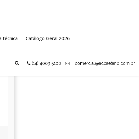
Voltar
as
a técnica
Catálogo Geral 2026
(14) 4009 5100
comercial@accaetano.com.br