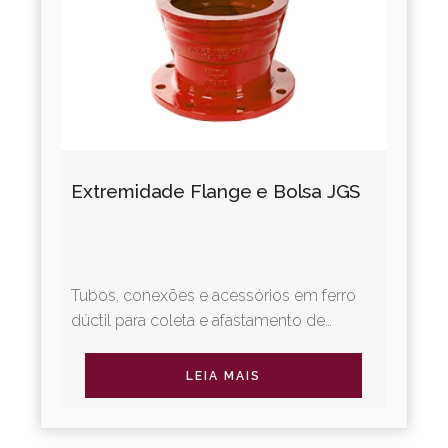
Extremidade Flange e Bolsa JGS
Tubos, conexões e acessórios em ferro
dúctil para coleta e afastamento de
esgotos sanitários. A Linha Integral
oferece revestimentos diferenciados,...
LEIA MAIS