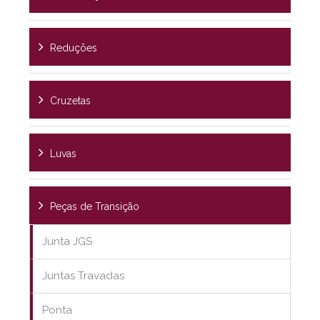
Reduções
Cruzetas
Luvas
Peças de Transição
Junta JGS
Juntas Travadas
Ponta