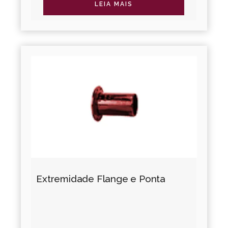
oferece revestimentos diferenciados,...
LEIA MAIS
Extremidade Flange e Ponta