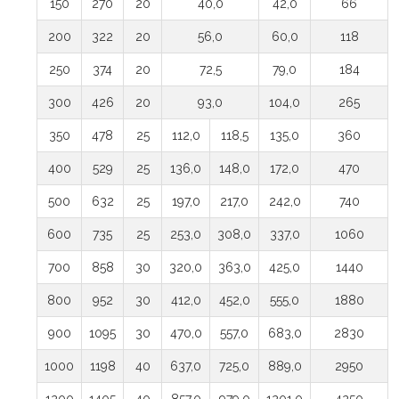
150
270
20
40,0
42,0
66
200
322
20
56,0
60,0
118
250
374
20
72,5
79,0
184
300
426
20
93,0
104,0
265
350
478
25
112,0
118,5
135,0
360
400
529
25
136,0
148,0
172,0
470
500
632
25
197,0
217,0
242,0
740
600
735
25
253,0
308,0
337,0
1060
700
858
30
320,0
363,0
425,0
1440
800
952
30
412,0
452,0
555,0
1880
900
1095
30
470,0
557,0
683,0
2830
1000
1198
40
637,0
725,0
889,0
2950
1200
1405
40
857,0
979,0
1201,0
4250