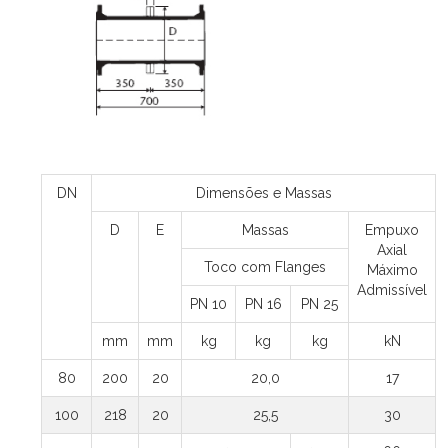
DN
Dimensões e Massas
D
E
Massas
Empuxo
Axial
Toco com Flanges
Máximo
Admissível
PN 10
PN 16
PN 25
mm
mm
kg
kg
kg
kN
80
200
20
20,0
17
100
218
20
25,5
30