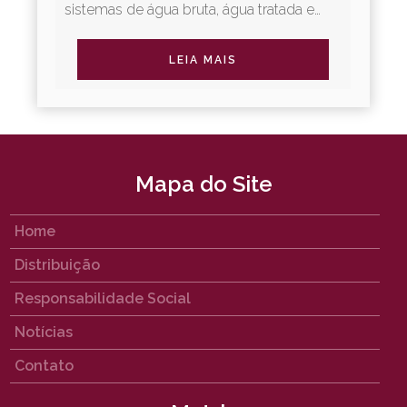
sistemas de água bruta, água tratada e
irrigação. A Linha Adução Água oferece
diversos tipos de juntas...
LEIA MAIS
Mapa do Site
Home
Distribuição
Responsabilidade Social
Notícias
Contato