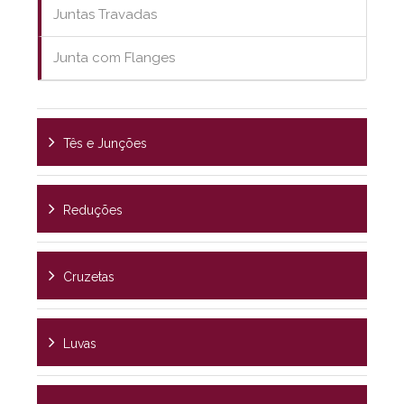
Juntas Travadas
Junta com Flanges
Tês e Junções
Reduções
Cruzetas
Luvas