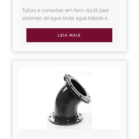
Tubos e conexões em ferro dúctil para
sistemas de água bruta, água tratada e
irrigação. A Linha Adução Água oferece
diversos tipos de juntas...
LEIA MAIS