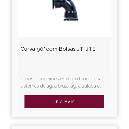
Curva 90° com Bolsas JTI JTE
Tubos e conexões em ferro fundido para
sistemas de água bruta, água tratada e
irrigação. A Linha Adução Água oferece
diversos tipos de juntas...
LEIA MAIS