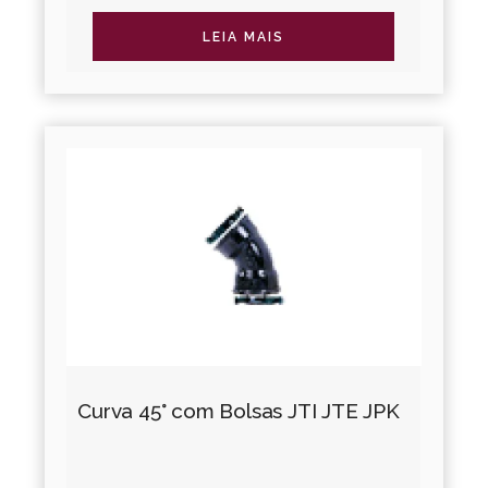
irrigação. A Linha Adução Água oferece
diversos tipos de juntas...
LEIA MAIS
Curva 45° com Bolsas JTI JTE JPK