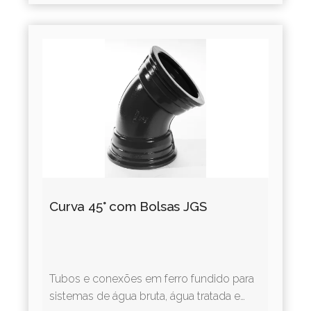
Curva 45° com Bolsas JGS
Tubos e conexões em ferro fundido para
sistemas de água bruta, água tratada e