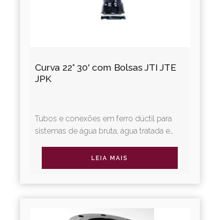
Curva 22° 30' com Bolsas JTI JTE
JPK
Tubos e conexões em ferro dúctil para
sistemas de água bruta, água tratada e
irrigação. A Linha Adução Água oferece
diversos tipos de juntas...
LEIA MAIS